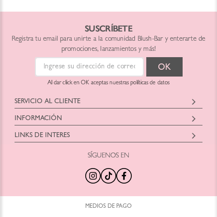
SUSCRÍBETE
Registra tu email para unirte a la comunidad Blush-Bar y enterarte de
promociones, lanzamientos y más!
Al dar click en OK aceptas nuestras políticas de datos
SERVICIO AL CLIENTE
Horario: Lunes a Viernes
INFORMACIÓN
9:00 am a 6:00pm
Blush Bar Chile SPA
hola@blush-bar.com
LINKS DE INTERES
Representante: Christian Eduardo Fontecilla
Dirección: Nueva Costanera 3900
SÍGUENOS EN
¿Qué es Blush-Bar?
Marcas Cruelty Free
Teléfono: +56442460414
Nuestra Historia
Retira en Tienda
Correo:
hola@blush-bar.com
Nuestras Tiendas
Regalos por Compra
Agenda Tu Clase
Productos Nuevos
Trabaja con Nosotros
Tamaños Minis
MEDIOS DE PAGO
Preguntas Frecuentes
Kits y Sets