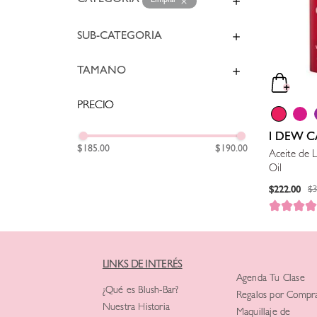
CATEGORÍA
Maquillaje
(
1
)
Limpiar
SUB-CATEGORÍA
Maquillaje para Labios
(
1
)
Serums Y Tratamientos Faciales
(
1
)
Limpiadoras y Desmaquillantes
(
1
)
TAMAÑO
Brillos
(
1
)
Kits de Cuidado de Piel
(
1
)
Hidratantes y Humectantes
(
1
)
6 ml
(
1
)
Brumas Faciales
(
1
)
I DEW C
$185.00
$190.00
Aceite de 
Oil
$
222
.
00
$
LINKS DE INTERÉS
Agenda Tu Clase
¿Qué es Blush-Bar?
Regalos por Compr
Nuestra Historia
Maquillaje de