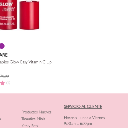
ARE
Labios Glow Easy Vitamin C Lip
370
.
00
(1)
SERVICIO AL CLIENTE
Productos Nuevos
Horario: Lunes a Viernes
a
Tamaños Minis
9:00am a 6:00pm
Kits y Sets