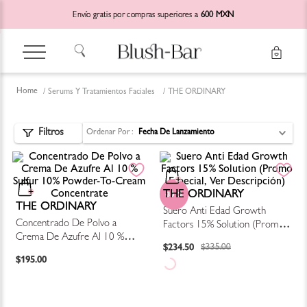
Envío gratis por compras superiores a
600 MXN
Serums Y Tratamientos Faciales
THE ORDINARY
Ordenar Por
Fecha De Lanzamiento
THE ORDINARY
30 %
THE ORDINARY
Suero Anti Edad Growth
Concentrado De Polvo a
Factors 15% Solution (Promo
Crema De Azufre Al 10 %
Especial, Ver Descripción)
$
234
.
50
$
335
.
00
Sulfur 10% Powder-To-Cream
$
195
.
00
Concentrate