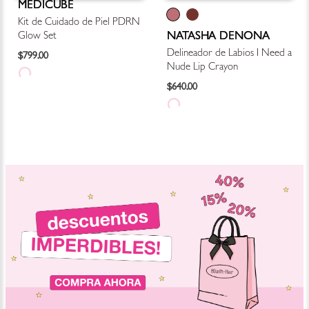
MEDICUBE
Kit de Cuidado de Piel PDRN
NATASHA DENONA
Glow Set
Delineador de Labios I Need a
$
799
.
00
Nude Lip Crayon
$
640
.
00