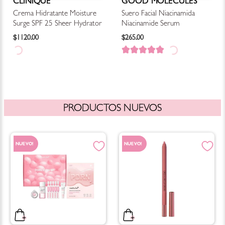
CLINIQUE
GOOD MOLECULES
Crema Hidratante Moisture
Suero Facial Niacinamida
Surge SPF 25 Sheer Hydrator
Niacinamide Serum
$
1120
.
00
$
265
.
00
PRODUCTOS NUEVOS
NUEVO!
NUEVO!