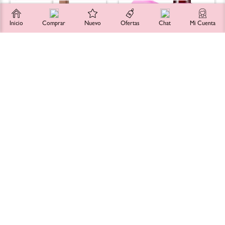
Inicio
Comprar
Nuevo
Ofertas
Chat
Mi Cuenta
NATASHA DENONA
MILK MAKEUP
Corrector HY-GLAM
Tinta para Labios y Mejillas
Concealer
Cooling Water Jelly Tint Sheer
Lip + Cheek Stain
$
825
.
00
$
660
.
00
KITS & SETS