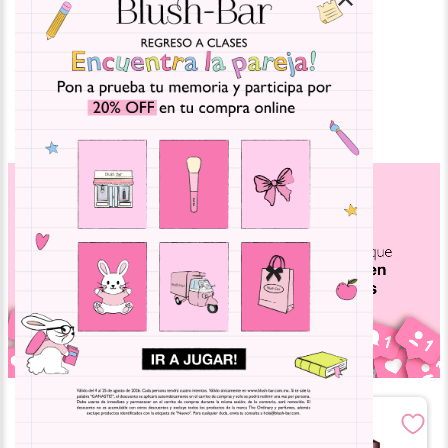
Moisture Stick
$
825
.
00
$
225
.
00
$
450
.
00
MÁS VENDIDO!
MÁS VENDIDO!