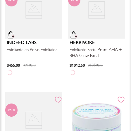
50 %
25 %
INDEED LABS
HERBIVORE
Exfoliante en Polvo Exfoliator II
Exfoliante Facial Prism AHA +
BHA Glow Facial
$
455
.
00
$
1012
.
50
$
910
.
00
$
1350
.
00
25 %