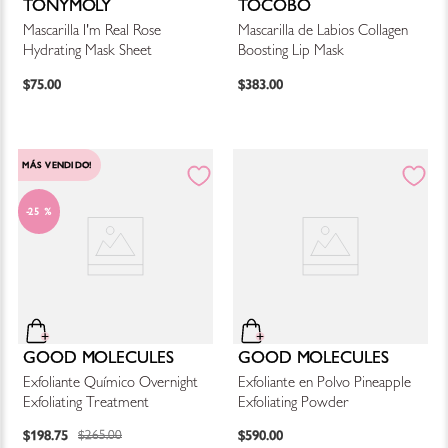
TONYMOLY
TOCOBO
Mascarilla I'm Real Rose
Mascarilla de Labios Collagen
Hydrating Mask Sheet
Boosting Lip Mask
$
75
.
00
$
383
.
00
MÁS VENDIDO!
25 %
GOOD MOLECULES
GOOD MOLECULES
Exfoliante Químico Overnight
Exfoliante en Polvo Pineapple
Exfoliating Treatment
Exfoliating Powder
$
198
.
75
$
590
.
00
$
265
.
00