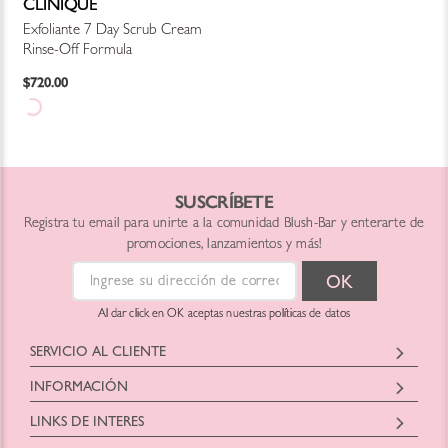
CLINIQUE
Exfoliante 7 Day Scrub Cream
Rinse-Off Formula
$
720
.
00
SUSCRÍBETE
Registra tu email para unirte a la comunidad Blush-Bar y enterarte de
promociones, lanzamientos y más!
Al dar click en OK aceptas nuestras políticas de datos
SERVICIO AL CLIENTE
Horario: Lunes a Viernes
INFORMACIÓN
9:00 am a 6:00pm
Blush Bar Chile SPA
hola@blush-bar.com
LINKS DE INTERES
Representante: Christian Eduardo Fontecilla