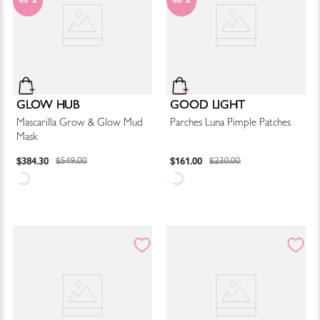
30 %
30 %
GLOW HUB
GOOD LIGHT
Mascarilla Grow & Glow Mud
Parches Luna Pimple Patches
Mask
$
384
.
30
$
161
.
00
$
549
.
00
$
230
.
00