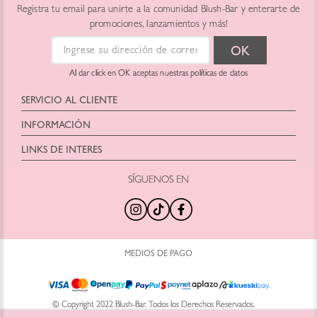
Registra tu email para unirte a la comunidad Blush-Bar y enterarte de
promociones, lanzamientos y más!
Al dar click en OK aceptas nuestras políticas de datos
SERVICIO AL CLIENTE
Horario: Lunes a Viernes
INFORMACIÓN
9:00 am a 6:00pm
Blush Bar Chile SPA
hola@blush-bar.com
LINKS DE INTERES
Representante: Christian Eduardo Fontecilla
Dirección: Nueva Costanera 3900
SÍGUENOS EN
¿Qué es Blush-Bar?
Marcas Cruelty Free
Teléfono: +56442460414
Nuestra Historia
Retira en Tienda
Correo:
hola@blush-bar.com
Nuestras Tiendas
Regalos por Compra
Agenda Tu Clase
Productos Nuevos
Trabaja con Nosotros
Tamaños Minis
MEDIOS DE PAGO
Preguntas Frecuentes
Kits y Sets
Términos y Condiciones
Blog Blush Bar
Recicla con Blush-Bar
Puntos Glow
© Copyright 2022 Blush-Bar. Todos los Derechos Reservados.