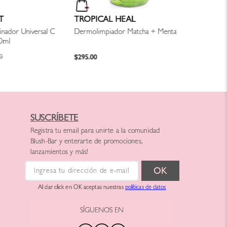
T
TROPICAL HEAL
inador Universal C
Dermolimpiador Matcha + Menta
10ml
$
295
.
00
0
SUSCRÍBETE
Registra tu email para unirte a la comunidad
Blush-Bar y enterarte de promociones,
lanzamientos y más!
Al dar click en OK aceptas nuestras
políticas de datos
SÍGUENOS EN