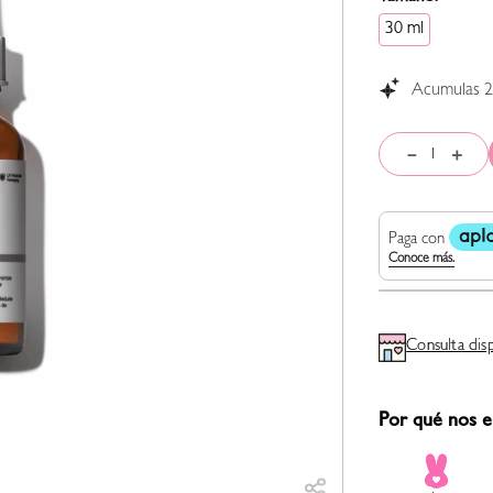
30 ml
Acumulas
2
－
＋
Consulta dis
Por qué nos e