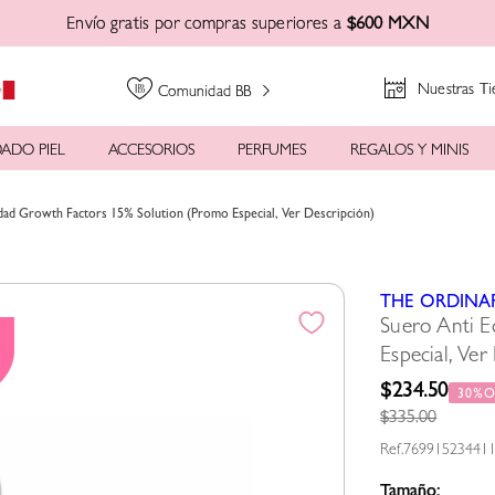
Envío gratis por compras superiores a
$600 MXN
Nuestras Ti
Comunidad BB
ADO PIEL
ACCESORIOS
PERFUMES
REGALOS Y MINIS
dad Growth Factors 15% Solution (Promo Especial, Ver Descripción)
THE ORDINA
Suero Anti 
Especial, Ver
$
234
.
50
30%
$
335
.
00
76991523441
Tamaño: