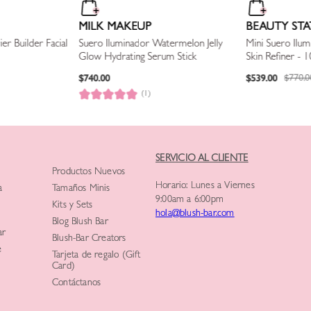
MILK MAKEUP
BEAUTY STA
er Builder Facial
Suero Iluminador Watermelon Jelly
Mini Suero Ilum
Glow Hydrating Serum Stick
Skin Refiner - 
$
740
.
00
$
539
.
00
$
770
.
0
(1)
SERVICIO AL CLIENTE
Productos Nuevos
Horario: Lunes a Viernes
a
Tamaños Minis
9:00am a 6:00pm
Kits y Sets
hola@blush-bar.com
Blog Blush Bar
ar
Blush-Bar Creators
e
Tarjeta de regalo (Gift
Card)
Contáctanos