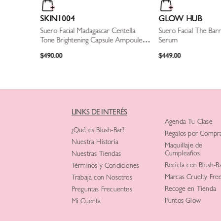
SKIN1004
GLOW HUB
Suero Facial Madagascar Centella
Suero Facial The Barri
Tone Brightening Capsule Ampoule -
Serum
50 ml
$
490
.
00
$
449
.
00
LINKS DE INTERÉS
Agenda Tu Clase
¿Qué es Blush-Bar?
Regalos por Compr
Nuestra Historia
Maquillaje de
Cumpleaños
Nuestras Tiendas
Recicla con Blush-B
Términos y Condiciones
Marcas Cruelty Fre
Trabaja con Nosotros
Recoge en Tienda
Preguntas Frecuentes
Puntos Glow
Mi Cuenta