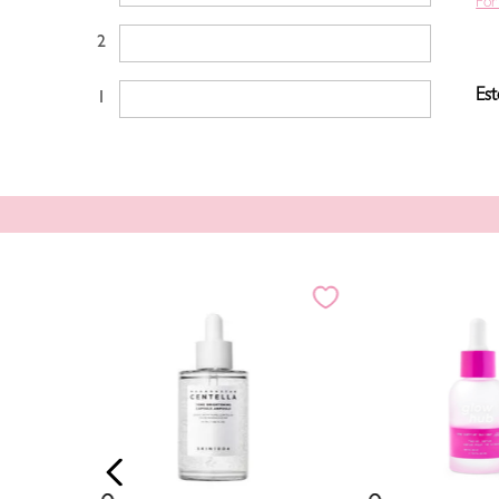
Por
2 estrellas
Est
1 estrella
il - 50 ml