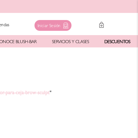
endas
Iniciar Sesión
ONOCE BLUSH-BAR
SERVICIOS Y CLASES
DESCUENTOS
or-para-ceja-brow-sculpt
"