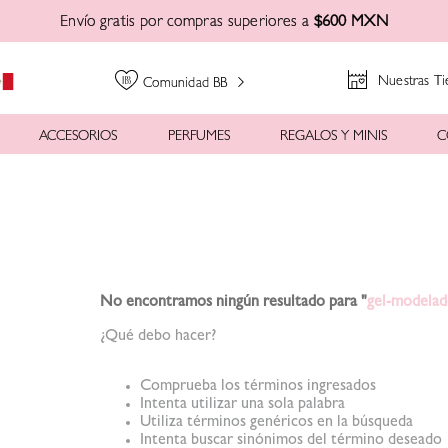
Envío gratis por compras superiores a
$600 MXN
Nuestras Ti
Comunidad BB
ACCESORIOS
PERFUMES
REGALOS Y MINIS
C
No encontramos ningún resultado para "
gel-modelad
¿Qué debo hacer?
Comprueba los términos ingresados
Intenta utilizar una sola palabra
Utiliza términos genéricos en la búsqueda
Intenta buscar sinónimos del término deseado