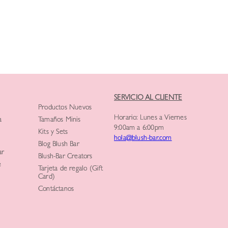
SERVICIO AL CLIENTE
Productos Nuevos
Horario: Lunes a Viernes
a
Tamaños Minis
9:00am a 6:00pm
Kits y Sets
hola@blush-bar.com
Blog Blush Bar
ar
Blush-Bar Creators
e
Tarjeta de regalo (Gift
Card)
Contáctanos