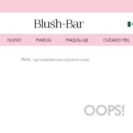
NUEVO
MARCAS
MAQUILLAJE
CUIDADO PIEL
gel-modelador-para-ceja-brow-sculpt
OOPS!