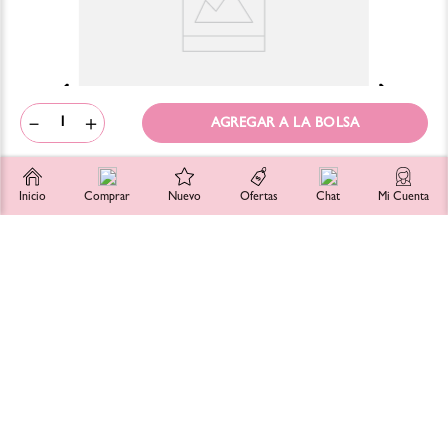
－
＋
Inicio
Comprar
Nuevo
Ofertas
Chat
Mi Cuenta
PIXI
Base Líquida Beauty Balm
$
112
.
00
$
560
.
00
SUSCRÍBETE
Registra tu email para unirte a la comunidad Blush-Bar y enterarte de
promociones, lanzamientos y más!