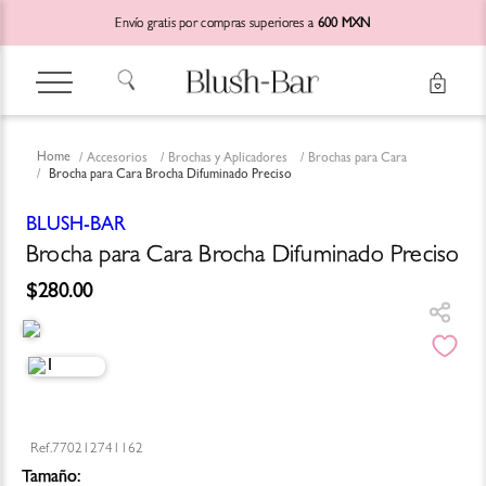
Envío gratis por compras superiores a
600 MXN
Accesorios
Brochas y Aplicadores
Brochas para Cara
Brocha para Cara Brocha Difuminado Preciso
BLUSH-BAR
Brocha para Cara Brocha Difuminado Preciso
$
280
.
00
770212741162
Tamaño: