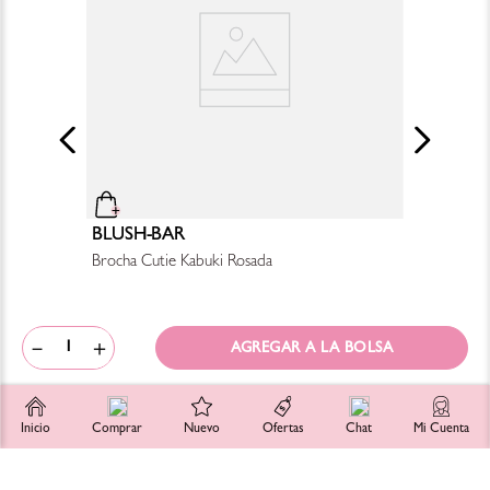
BLUSH-BAR
Brocha Cutie Kabuki Rosada
$
280
.
00
－
＋
Inicio
Comprar
Nuevo
Ofertas
Chat
Mi Cuenta
SUSCRÍBETE
Registra tu email para unirte a la comunidad Blush-Bar y enterarte de
promociones, lanzamientos y más!