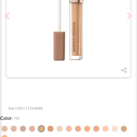
7290113704848
Color
:
N9