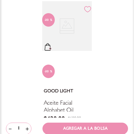
30 %
30 %
GOOD LIGHT
Aceite Facial
Alphabet Oil
$
420
.
00
$
600
.
00
－
＋