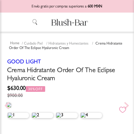
Envío gratis por compras superiores a
600 MXN
Cuidado Piel
Hidratantes y Humectantes
Crema Hidratante
Order Of The Eclipse Hyaluronic Cream
GOOD LIGHT
Crema Hidratante Order Of The Eclipse
Hyaluronic Cream
$
630
.
00
30%
$
900
.
00