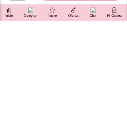
RECOMENDADOS
Inicio
Comprar
Nuevo
Ofertas
Chat
Mi Cuenta
GOOD MOLECULES
Crema Hidratante Hydrating Gel Moisturizer
with Electrolytes
$
333
.
00