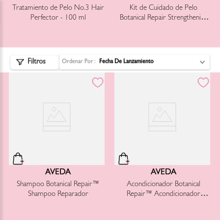
Tratamiento de Pelo No.3 Hair
Kit de Cuidado de Pelo
Envío gratis por compras superiores a
600 MXN
Perfector - 100 ml
Botanical Repair Strengthening
Essentials: Light
Ordenar Por
Fecha De Lanzamiento
AVEDA
AVEDA
Shampoo Botanical Repair™
Acondicionador Botanical
Shampoo Reparador
Repair™ Acondicionador
Reparador