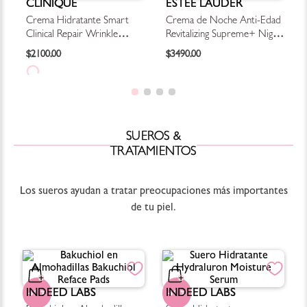
CLINIQUE
ESTÉE LAUDER
Crema Hidratante Smart
Crema de Noche Anti-Edad
Clinical Repair Wrinkle
Revitalizing Supreme+ Night
Correcting Cream
Creme
$
2100
.
00
$
3490
.
00
SUEROS &
TRATAMIENTOS
Los sueros ayudan a tratar preocupaciones más importantes
de tu piel.
INDEED LABS
INDEED LABS
50 %
50 %