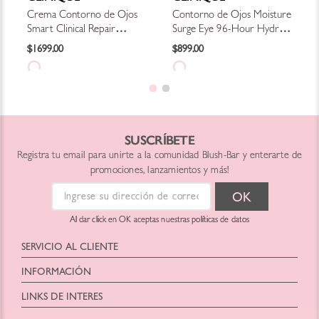
Crema Contorno de Ojos
Contorno de Ojos Moisture
Smart Clinical Repair
Surge Eye 96-Hour Hydro-
Wrinkle Correcting Eye
Filler Concentrate
$
1699
.
00
$
899
.
00
Cream
SUSCRÍBETE
Registra tu email para unirte a la comunidad Blush-Bar y enterarte de
promociones, lanzamientos y más!
Al dar click en OK aceptas nuestras políticas de datos
SERVICIO AL CLIENTE
Horario: Lunes a Viernes
INFORMACIÓN
9:00 am a 6:00pm
Blush Bar Chile SPA
hola@blush-bar.com
LINKS DE INTERES
Representante: Christian Eduardo Fontecilla