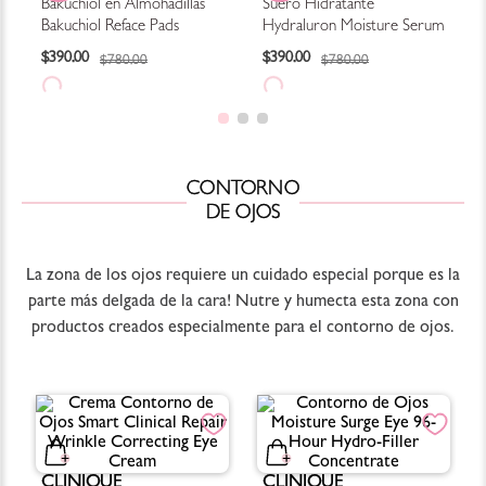
Bakuchiol en Almohadillas
Suero Hidratante
Bakuchiol Reface Pads
Hydraluron Moisture Serum
$
390
.
00
$
390
.
00
$
780
.
00
$
780
.
00
CONTORNO
DE OJOS
La zona de los ojos requiere un cuidado especial porque es la
parte más delgada de la cara! Nutre y humecta esta zona con
productos creados especialmente para el contorno de ojos.
CLINIQUE
CLINIQUE