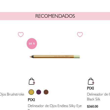
primidas con escarcha te recomiendo limpiar la punta después de apli
RECOMENDADOS
20 %
PIXI
Ojos Brushstroke
Delineador de O
Black Silk
PIXI
$
360
.
00
Delineador de Ojos Endless Silky Eye