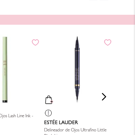
car tu trazo.
ANASTAS
Delineador
$
500
.
00
jos Lash Line Ink -
ESTÉE LAUDER
Delineador de Ojos Ultrafino Little