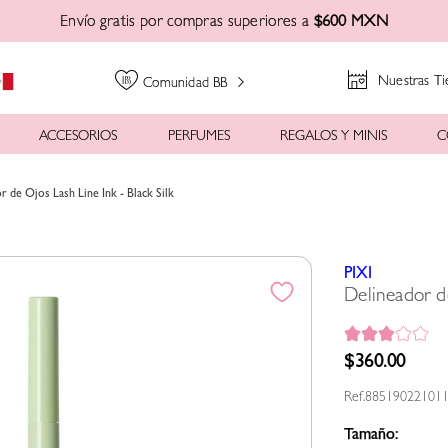
Envío gratis por compras superiores a
$600 MXN
Nuestras Ti
Comunidad BB
ACCESORIOS
PERFUMES
REGALOS Y MINIS
C
r de Ojos Lash Line Ink - Black Silk
PIXI
Delineador de
$
360
.
00
88519022101
Tamaño: