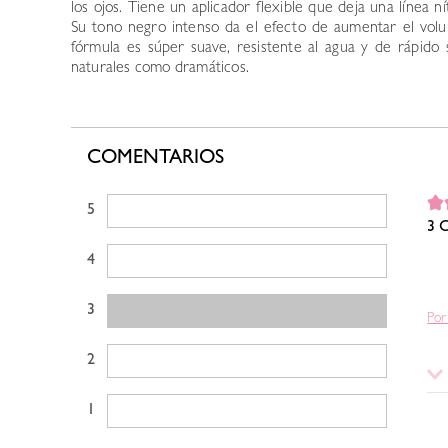
los ojos. Tiene un aplicador flexible que deja una línea 
Su tono negro intenso da el efecto de aumentar el vol
fórmula es súper suave, resistente al agua y de rápido 
naturales como dramáticos.
COMENTARIOS
5 estrellas
3 C
4 estrellas
3 estrellas
Por
2 estrellas
1 estrella
Si 