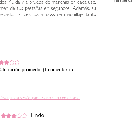
nítida, fluida y a prueba de manchas en cada uso.
umen de tus pestañas en segundos! Además, su
secado. Es ideal para looks de maquillaje tanto
alificación promedio
(1 comentario)
 favor, inicia sesión para escribir un comentario.
¡Lindo!
Comprador verificado
Enviado
2 años atrás
por
Daniela C
eres principiante la punta de plumón es ideal, el pigmento no es 100%