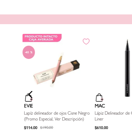
com
40 %
HILLS
Eyeliner
EVIE
MAC
Lapíz delineador de ojos Cisne Negro
Lápiz Delineador de 
(Promo Especial, Ver Descripción)
Liner
$
114
.
00
$
610
.
00
$
190
.
00