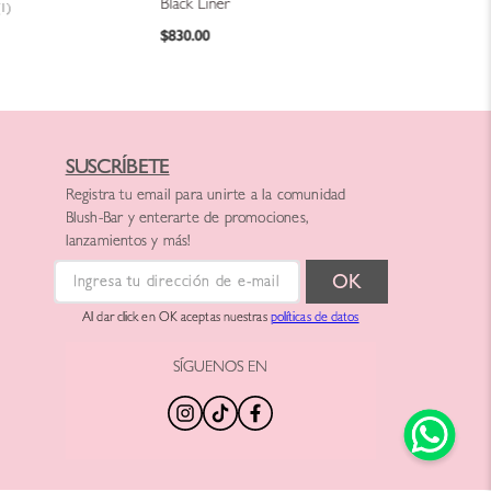
Black Liner
(1)
$
830
.
00
SUSCRÍBETE
Registra tu email para unirte a la comunidad
Blush-Bar y enterarte de promociones,
lanzamientos y más!
Al dar click en OK aceptas nuestras
políticas de datos
SÍGUENOS EN