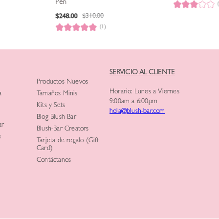
Pen
$
248
.
00
$
310
.
00
(1)
SERVICIO AL CLIENTE
Productos Nuevos
Horario: Lunes a Viernes
a
Tamaños Minis
9:00am a 6:00pm
Kits y Sets
hola@blush-bar.com
Blog Blush Bar
ar
Blush-Bar Creators
e
Tarjeta de regalo (Gift
Card)
Contáctanos