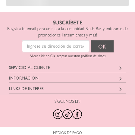
SUSCRÍBETE
Registra tu email para unirte a la comunidad Blush-Bar y enterarte de
promociones, lanzamientos y más!
Al dar click en OK aceptas nuestras políticas de datos
SERVICIO AL CLIENTE
Horario: Lunes a Viernes
INFORMACIÓN
9:00 am a 6:00pm
Blush Bar Chile SPA
hola@blush-bar.com
LINKS DE INTERES
Representante: Christian Eduardo Fontecilla
Dirección: Nueva Costanera 3900
SÍGUENOS EN
¿Qué es Blush-Bar?
Marcas Cruelty Free
Teléfono: +56442460414
Nuestra Historia
Retira en Tienda
Correo:
hola@blush-bar.com
Nuestras Tiendas
Regalos por Compra
Agenda Tu Clase
Productos Nuevos
Trabaja con Nosotros
Tamaños Minis
MEDIOS DE PAGO