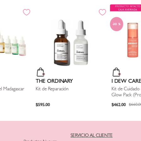
30 %
THE ORDINARY
I DEW CAR
el Madagascar
Kit de Reparación
Kit de Cuidado 
Glow Pack (Pro
Descripción)
$
595
.
00
$
462
.
00
$
660
.
0
SERVICIO AL CLIENTE