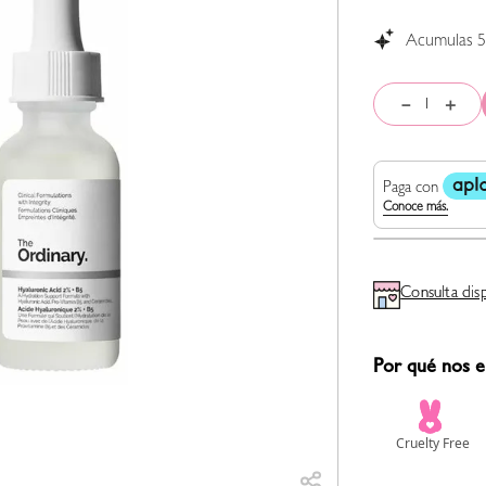
Acumulas
－
＋
Consulta dis
Por qué nos e