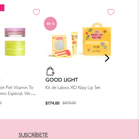
80 %
COSRX
Kit Mucina
$
790
.
00
E
GOOD LIGHT
de Piel Vitamin To
Kit de Labios XO Kissy Lip Set
mo Especial, Ver
$
174
.
00
0
$
870
.
00
SUSCRÍBETE