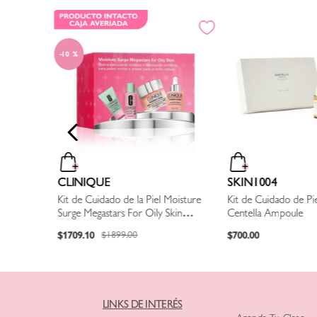
rab & Go
10 %
CLINIQUE
SKIN1004
Kit de Cuidado de la Piel Moisture
Kit de Cuidado de Pi
Surge Megastars For Oily Skin
Centella Ampoule
(Promo Especial, Ver Descripción)
$
1709
.
10
$
700
.
00
$
1899
.
00
LINKS DE INTERÉS