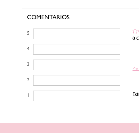
COMENTARIOS
5 estrellas
0 C
4 estrellas
3 estrellas
Por
2 estrellas
Est
1 estrella