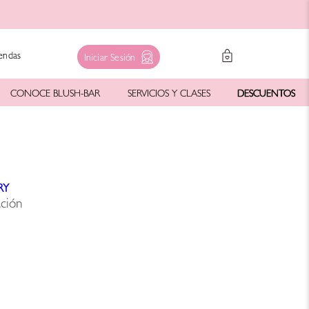
endas
Iniciar Sesión
CONOCE BLUSH-BAR
SERVICIOS Y CLASES
DESCUENTOS
RY
ación
5