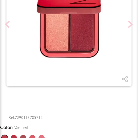
7290113705715
Color
:
Vamped