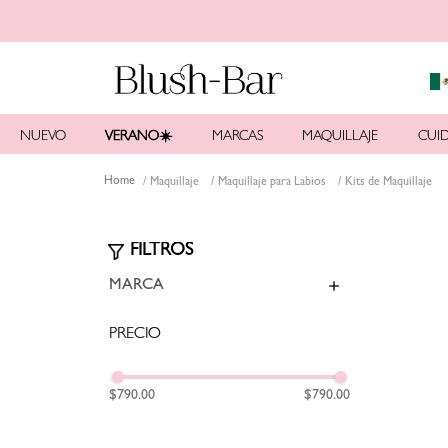
NUEVO
VERANO☀️
MARCAS
MAQUILLAJE
CUID
Maquillaje
Maquillaje para Labios
Kits de Maquillaje
MARCA
SARELLY
(
1
)
$790.00
$790.00