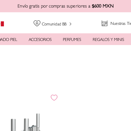
Envío gratis por compras superiores a
$600 MXN
Nuestras Ti
Comunidad BB
ADO PIEL
ACCESORIOS
PERFUMES
REGALOS Y MINIS