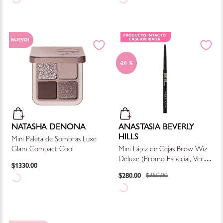
NUEVO!
20 %
NATASHA DENONA
ANASTASIA BEVERLY
HILLS
Mini Paleta de Sombras Luxe
Glam Compact Cool
Mini Lápiz de Cejas Brow Wiz
Deluxe (Promo Especial, Ver
$
1330
.
00
Descripción)
$
280
.
00
$
350
.
00