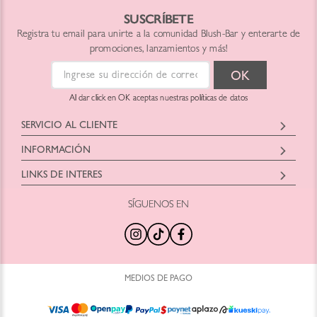
SUSCRÍBETE
Registra tu email para unirte a la comunidad Blush-Bar y enterarte de
promociones, lanzamientos y más!
Al dar click en OK aceptas nuestras políticas de datos
SERVICIO AL CLIENTE
Horario: Lunes a Viernes
INFORMACIÓN
9:00 am a 6:00pm
Blush Bar Chile SPA
hola@blush-bar.com
LINKS DE INTERES
Representante: Christian Eduardo Fontecilla
Dirección: Nueva Costanera 3900
SÍGUENOS EN
¿Qué es Blush-Bar?
Marcas Cruelty Free
Teléfono: +56442460414
Nuestra Historia
Retira en Tienda
Correo:
hola@blush-bar.com
Nuestras Tiendas
Regalos por Compra
Agenda Tu Clase
Productos Nuevos
Trabaja con Nosotros
Tamaños Minis
MEDIOS DE PAGO
Preguntas Frecuentes
Kits y Sets
Términos y Condiciones
Blog Blush Bar