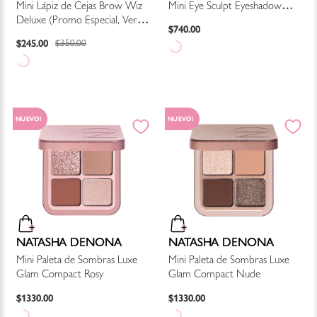
Mini Lápiz de Cejas Brow Wiz
Mini Eye Sculpt Eyeshadow
Deluxe (Promo Especial, Ver
Palette Cool
$
740
.
00
Descripción)
$
245
.
00
$
350
.
00
NUEVO!
NUEVO!
NATASHA DENONA
NATASHA DENONA
Mini Paleta de Sombras Luxe
Mini Paleta de Sombras Luxe
Glam Compact Rosy
Glam Compact Nude
$
1330
.
00
$
1330
.
00