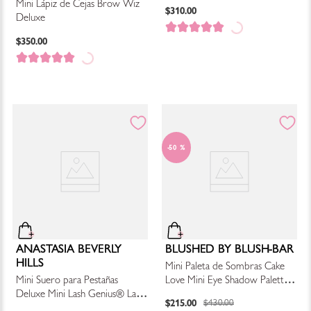
Styling Wax
Mini Lápiz de Cejas Brow Wiz
$
310
.
00
Deluxe
$
350
.
00
50 %
ANASTASIA BEVERLY
BLUSHED BY BLUSH-BAR
HILLS
Mini Paleta de Sombras Cake
Mini Suero para Pestañas
Love Mini Eye Shadow Palette -
Deluxe Mini Lash Genius® Lash
8 Tonos
$
215
.
00
$
430
.
00
Conditioning Serum